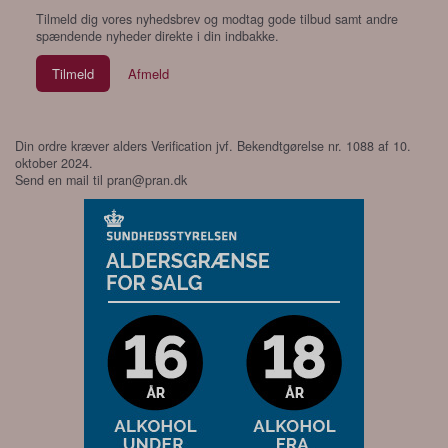
Tilmeld dig vores nyhedsbrev og modtag gode tilbud samt andre
spændende nyheder direkte i din indbakke.
Tilmeld
Afmeld
Din ordre kræver alders Verification jvf. Bekendtgørelse nr. 1088 af 10.
oktober 2024.
Send en mail til
pran@pran.dk