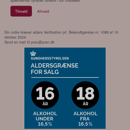
spændende nyheder direkte i din indbakke.
Tilmeld
Afmeld
Din ordre kræver alders Verification jvf. Bekendtgørelse nr. 1088 af 10.
oktober 2024.
Send en mail til
pran@pran.dk