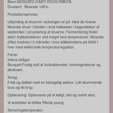
Boeri MOSCATO D’ASTI DOCG RIBOTA
Druesort: Moscato 100%.
Produktionsproces:
Udtynding af druerne i slutningen af juli. Høst de fineste
Moscato druer i hånden i små trækasser i begyndelsen af
september. Let presning af druerne. Fermentering finder
sted i trykbeholderen ved meget lave temperaturer. Moscato
d’Asti modnes i 3 måneder i inox stålbeholdere på 5000 l
hver med elektronisk temperaturregulator.
Farve:
Intens strågul.
Bouquet:Frodig duft af forårsblomster, honningmeloner og
abrikoser.
Smag:
Frisk og delikat med en behagelig sødme. Lidt skummende
brus og let krop.
Opbevaring: Opbevares på et køligt, tørt og mørkt sted.
Vi anbefaler at drikke Ribota young.
Serveringstemperatur: