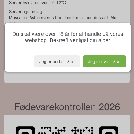
Server hvidvinen ved 10-12°C.
Serveringsforslag:
Moscato d’Asti serveres traditionelt ofte med dessert. Men
det genopdages også gradvist som en aperitif.
Alkoholindhold: 5,50 % volumen
Du skal være over 18 år for at handle på vores
Indhold: 0,75 liter
webshop. Bekræft venligst din alder
Oplysninger om allergener: Indeholder sulfitter
Vægt: 1 k
Jeg er under 18 år
Jeg er over 18 år
Fødevarekontrollen 2026