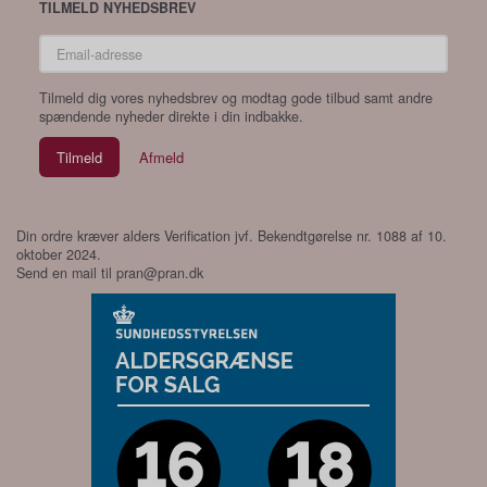
TILMELD NYHEDSBREV
Email-
adresse
Tilmeld dig vores nyhedsbrev og modtag gode tilbud samt andre
spændende nyheder direkte i din indbakke.
Tilmeld
Afmeld
Din ordre kræver alders Verification jvf. Bekendtgørelse nr. 1088 af 10.
oktober 2024.
Send en mail til
pran@pran.dk