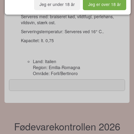
Jeg er under 18 år
Jeg er over 18 år
Serveres med: braiseret kød, vildtfugl, perlehøns,
vildsvin, stærk ost.
Serveringstemperatur: Serveres ved 16° C..
Kapacitet: lt. 0,75
Land: Italien
Region: Emilia-Romagna
Område: Forli/Bertinoro
Fødevarekontrollen 2026