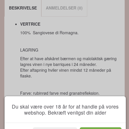
BESKRIVELSE
ANMELDELSER (0)
VERTRICE
100% Sangiovese di Romagna.
LAGRING
Efter at have afskåret bærmen og malolaktisk gæring
lagres vinen i nye barriques i 24 måneder.
Efter aftapning hviler vinen mindst 12 måneder på
flaske.
Farve: rubinrød farve med granatrefleksion.
Næse: vinen præsenterer udviklede aromaer med røde
Du skal være over 18 år for at handle på vores
bær, sorte kirsebær, med et mindende strejf af kanel.
webshop. Bekræft venligst din alder
Smag: komplekse aromaer af meget modne sorte
kirsebær, rigelig silkeagtig krop med bløde tanniner og
en lang, vedvarende eftersmag.