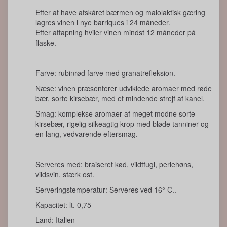
Efter at have afskåret bærmen og malolaktisk gæring
lagres vinen i nye barriques i 24 måneder.
Efter aftapning hviler vinen mindst 12 måneder på
flaske.
Farve: rubinrød farve med granatrefleksion.
Næse: vinen præsenterer udviklede aromaer med røde
bær, sorte kirsebær, med et mindende strejf af kanel.
Smag: komplekse aromaer af meget modne sorte
kirsebær, rigelig silkeagtig krop med bløde tanniner og
en lang, vedvarende eftersmag.
Serveres med: braiseret kød, vildtfugl, perlehøns,
vildsvin, stærk ost.
Serveringstemperatur: Serveres ved 16° C..
Kapacitet: lt. 0,75
Land: Italien