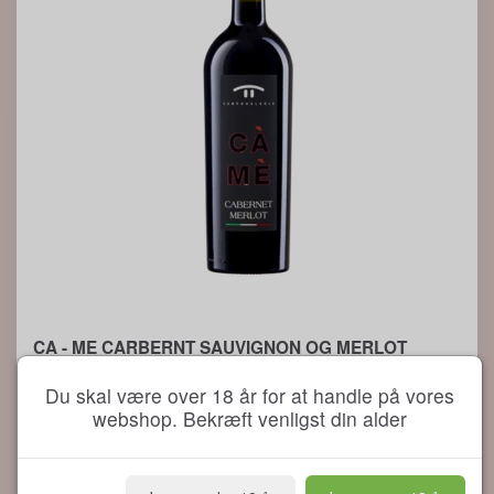
CA - ME CARBERNT SAUVIGNON OG MERLOT
Model/varenr.:
WSHOP-267
Du skal være over 18 år for at handle på vores
CA - ME Carbernt Sauvignon og Merlot
webshop. Bekræft venligst din alder
VINGÅRD Campo del Sole
Vigna Ospedaletto, Vigna Colombarone